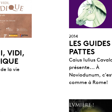
2014
LES GUIDES
PATTES
, VIDI,
Caius Iulius Cava
IQUE
présente... À
 de la vie
Noviodunum, c'es
comme à Rome!