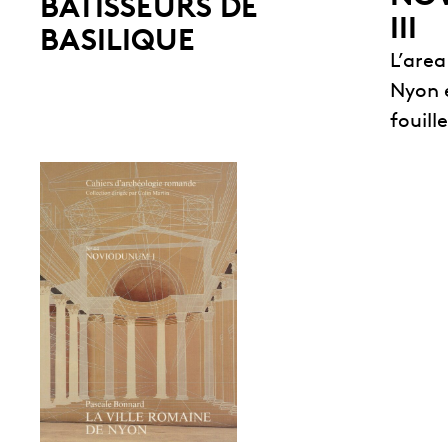
BÂTISSEURS DE
III
BASILIQUE
L’are
Nyon 
fouill