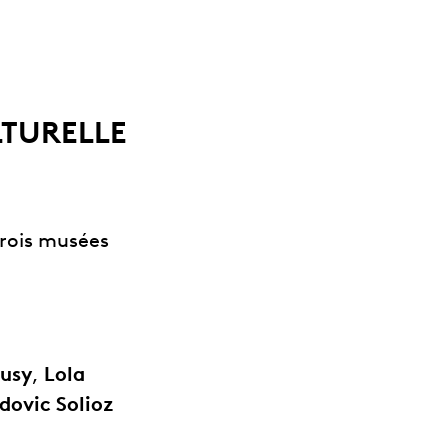
LTURELLE
trois musées
Musy
,
Lola
dovic Solioz