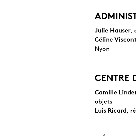
ADMINIS
Julie Hauser
,
Céline Viscont
Nyon
CENTRE 
Camille Linde
objets
Luis Ricard
, r