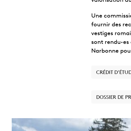
valorisation du
Une commission
fournir des re
vestiges romai
sont rendu
·
es
Narbonne pour 
CRÉDIT D’ÉTU
DOSSIER DE P