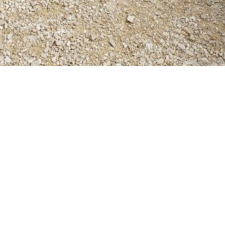
Visiter
Le 
Infos pratiques
Un m
Visites guidées
Qui