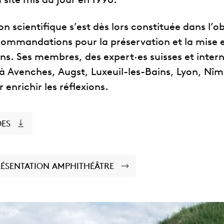
 site mis au jour en 1996.
 scientifique s’est dès lors constituée dans l’ob
commandations pour la préservation et la mise 
ns. Ses membres, des expert·es suisses et inter
 à Avenches, Augst, Luxeuil-les-Bains, Lyon, Nîm
enrichir les réflexions.
DES
RÉSENTATION AMPHITHÉÂTRE