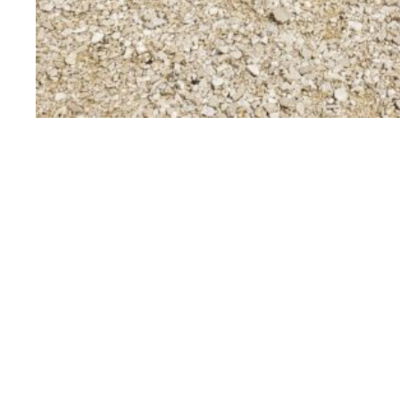
Musée romain de Nyon
Rue Maupertuis 9
CH-1260
Nyon