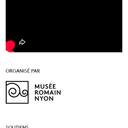
ORGANISÉ PAR
Musée
romain
de
SOUTIENS