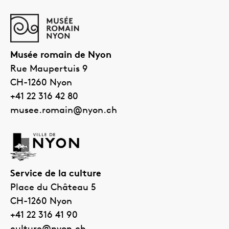
Nyon
l’archéologie
romaine
en
Suisse
Musée romain de Nyon
Rue Maupertuis 9
CH-1260
Nyon
+41 22 316 42 80
musee.romain@nyon.ch
Service de la culture
Place du Château 5
CH-1260
Nyon
+41 22 316 41 90